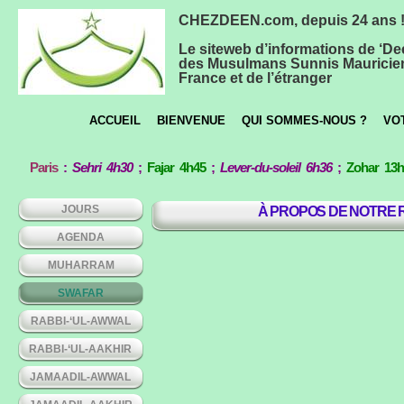
CHEZDEEN.com, depuis 24 ans 
Le siteweb d’informations de ‘De
des Musulmans Sunnis Mauricie
France et de l’étranger
ACCUEIL
BIENVENUE
QUI SOMMES-NOUS ?
VO
Paris
:
Sehri 4h30
;
Fajar 4h45
;
Lever-du-soleil 6h36
;
Zohar 13
JOURS
À PROPOS DE NOTRE 
AGENDA
MUHARRAM
SWAFAR
RABBI-‘UL-AWWAL
RABBI-‘UL-AAKHIR
JAMAADIL-AWWAL