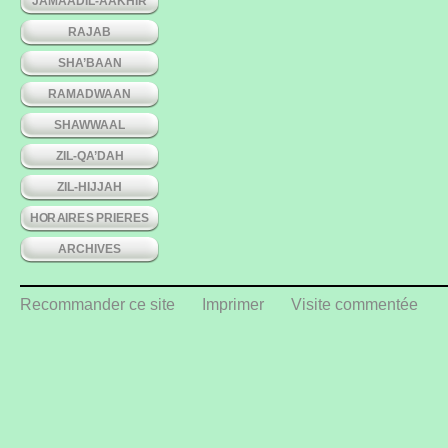
JAMAADIL-AAKHIR
RAJAB
SHA’BAAN
RAMADWAAN
SHAWWAAL
ZIL-QA’DAH
ZIL-HIJJAH
HORAIRES PRIERES
ARCHIVES
Recommander ce site
Imprimer
Visite commentée