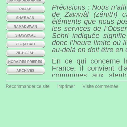
JAMAADIL-AAKHIR
Précisions : Nous n’af
RAJAB
de Zawwâl (zénith) c
SHA’BAAN
éléments que nous pos
RAMADWAAN
les services de l’Obser
Sehri indiquée signifi
SHAWWAAL
donc l’heure limite où i
ZIL-QA’DAH
au-delà on doit être en 
ZIL-HIJJAH
En ce qui concerne la
HORAIRES PRIERES
France, il convient d’
ARCHIVES
communes aux alentou
Melun = -1 minute ; M
Recommander ce site
Imprimer
Visite commentée
sur-Marne = -8 minute
Nogent-sur-Seine = -3 
Cependant, pour les hor
contre (via les service
Finder) pour les horaire