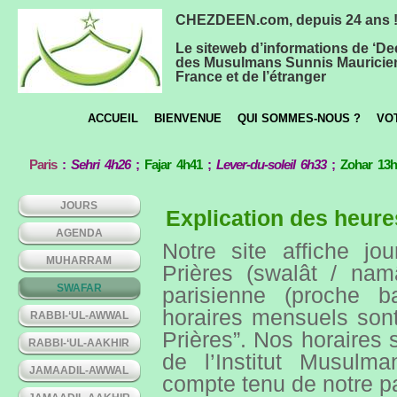
CHEZDEEN.com, depuis 24 ans 
Le siteweb d’informations de ‘De
des Musulmans Sunnis Mauricie
France et de l’étranger
ACCUEIL
BIENVENUE
QUI SOMMES-NOUS ?
VO
Paris
:
Sehri 4h26
;
Fajar 4h41
;
Lever-du-soleil 6h33
;
Zohar 13
JOURS
Explication des heure
AGENDA
Notre site affiche jo
MUHARRAM
Prières (swalât / nam
SWAFAR
parisienne (proche ba
horaires mensuels sont
RABBI-‘UL-AWWAL
Prières”. Nos horaires
RABBI-‘UL-AAKHIR
de l’Institut Musulm
JAMAADIL-AWWAL
compte tenu de notre par