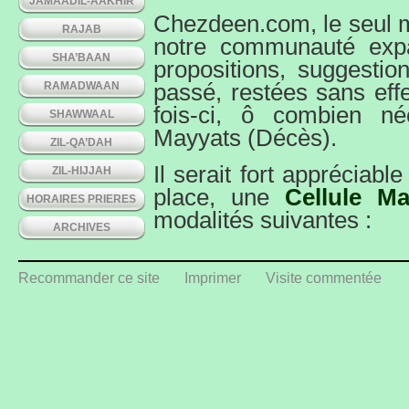
JAMAADIL-AAKHIR
Chezdeen.com, le seul m
RAJAB
notre communauté exp
SHA’BAAN
propositions, suggestio
RAMADWAAN
passé, restées sans eff
fois-ci, ô combien n
SHAWWAAL
Mayyats (Décès).
ZIL-QA’DAH
Il serait fort appréciabl
ZIL-HIJJAH
place, une
Cellule Ma
HORAIRES PRIERES
modalités suivantes :
ARCHIVES
Chaque congrégation
personnes ‘qualifiées’ 
Recommander ce site
Imprimer
Visite commentée
constituer cette cellule
inter-jama’ats spécial
Chezdeen.com pourrai
fédérateur d’infos-d
communauté expatriée.