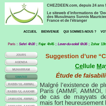
CHEZDEEN.com, depuis 24 ans 
Le siteweb d’informations de ‘De
des Musulmans Sunnis Mauricie
France et de l’étranger
ACCUEIL
BIENVENUE
QUI SOMMES-NOUS ?
VO
Paris
:
Sehri 4h30
;
Fajar 4h45
;
Lever-du-soleil 6h36
;
Zohar 13
Suggestion d’une “Ce
JOURS
AGENDA
Ce
llule
M
a
MUHARRAM
Étude de faisabi
SWAFAR
Malgré l’existence de p
RABBI-‘UL-AWWAL
Paris (AMMF, AMMOI, La
RABBI-‘UL-AAKHIR
de cas de mayyats de
JAMAADIL-AWWAL
mais fort heureusement la