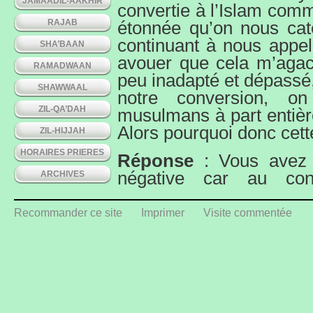
JAMAADIL-AAKHIR
convertie à l’Islam comme
RAJAB
étonnée qu’on nous cat
continuant à nous appel
SHA’BAAN
avouer que cela m’agac
RAMADWAAN
peu inadapté et dépassé, 
SHAWWAAL
notre conversion, o
ZIL-QA’DAH
musulmans à part entièr
Alors pourquoi donc cette
ZIL-HIJJAH
HORAIRES PRIERES
Réponse
: Vous avez to
négative car au cont
ARCHIVES
honorifique
! Nous vous 
autrement car vous, ain
Recommander ce site
Imprimer
Visite commentée
quoi être flattés. Et v
certains de vos sembl
islamiques) sont fier
(Tahwîl & Tahwîlah) :
Vous vous croyez au 