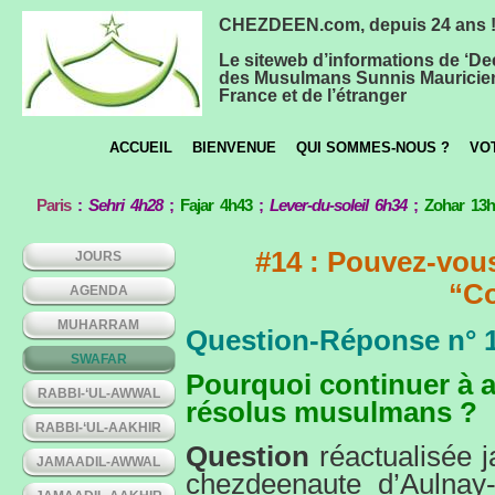
CHEZDEEN.com, depuis 24 ans 
Le siteweb d’informations de ‘De
des Musulmans Sunnis Mauricie
France et de l’étranger
ACCUEIL
BIENVENUE
QUI SOMMES-NOUS ?
VO
Paris
:
Sehri 4h28
;
Fajar 4h43
;
Lever-du-soleil 6h34
;
Zohar 13
#14 : Pouvez-vous
JOURS
“Co
AGENDA
MUHARRAM
Question-Réponse n° 
SWAFAR
Pourquoi continuer à ap
RABBI-‘UL-AWWAL
résolus musulmans ?
RABBI-‘UL-AAKHIR
Question
réactualisée j
JAMAADIL-AWWAL
chezdeenaute d’Aulnay-