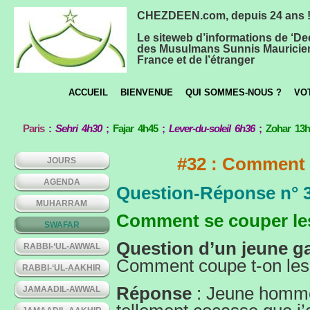
CHEZDEEN.com, depuis 24 ans 
Le siteweb d’informations de ‘De
des Musulmans Sunnis Mauricie
France et de l’étranger
ACCUEIL
BIENVENUE
QUI SOMMES-NOUS ?
VO
Paris
:
Sehri 4h30
;
Fajar 4h45
;
Lever-du-soleil 6h36
;
Zohar 13
#32 : Comment 
JOURS
AGENDA
Question-Réponse n° 
MUHARRAM
Comment se couper le
SWAFAR
Question d’un jeune g
RABBI-‘UL-AWWAL
Comment coupe t-on les 
RABBI-‘UL-AAKHIR
Réponse
: Jeune homme,
JAMAADIL-AWWAL