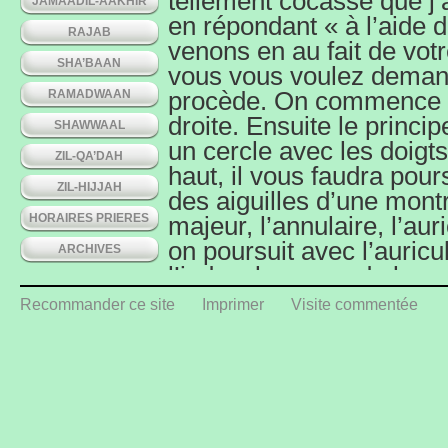
tellement cocasse que j’
JAMAADIL-AAKHIR
en répondant « à l’aide 
RAJAB
venons en au fait de vot
SHA’BAAN
vous vous voulez demand
RAMADWAAN
procède. On commence d’
droite. Ensuite le princip
SHAWWAAL
un cercle avec les doigt
ZIL-QA’DAH
haut, il vous faudra pour
ZIL-HIJJAH
des aiguilles d’une montre
HORAIRES PRIERES
majeur, l’annulaire, l’aur
on poursuit avec l’auricul
ARCHIVES
l’index, le pouce de la 
dernier avec le pouce de
Recommander ce site
Imprimer
Visite commentée
l’index de la main droite
aussi la question n° 11.
Quant aux ongles du pied
commence par le petit ort
vers la gauche (en ayant