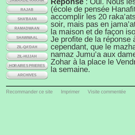
Réponse
: Oui. Nous l
JAMAADIL-AAKHIR
(école de pensée Hanafi
RAJAB
accomplir les 20 raka’a
SHA’BAAN
soir, mais pas en jama’a
RAMADWAAN
la maison et de façon iso
Je profite de la réponse 
SHAWWAAL
cependant, que le mazhab
ZIL-QA’DAH
namaz Jumu’a aux dames, 
ZIL-HIJJAH
Zohar à la place le Vend
HORAIRES PRIERES
la semaine.
ARCHIVES
Recommander ce site
Imprimer
Visite commentée