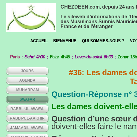
CHEZDEEN.com, depuis 24 ans 
Le siteweb d’informations de ‘De
des Musulmans Sunnis Mauricie
France et de l’étranger
ACCUEIL
BIENVENUE
QUI SOMMES-NOUS ?
VO
Paris
:
Sehri 4h30
;
Fajar 4h45
;
Lever-du-soleil 6h36
;
Zohar 13
#36: Les dames doi
JOURS
T
AGENDA
MUHARRAM
Question-Réponse n° 
SWAFAR
Les dames doivent-elle
RABBI-‘UL-AWWAL
Question d’une sœur de
RABBI-‘UL-AAKHIR
doivent-elles faire le n
JAMAADIL-AWWAL