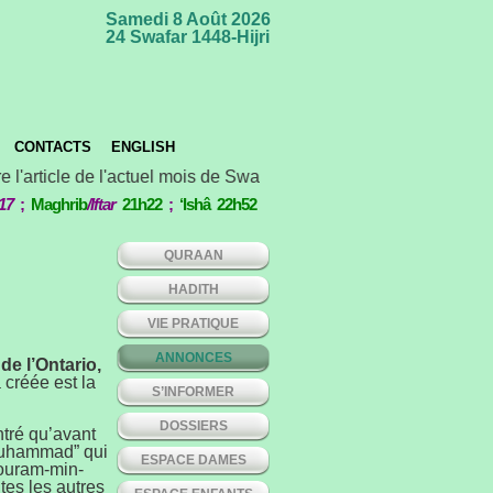
Samedi 8 Août 2026
24 Swafar 1448-Hijri
CONTACTS
ENGLISH
 l'article de l'actuel mois de Swafar *** Concours international
17
;
Maghrib
/Iftar
21h22
;
‘Ishâ 22h52
QURAAN
HADITH
VIE PRATIQUE
ANNONCES
e l’Ontario,
 créée est la
S’INFORMER
DOSSIERS
ntré qu’avant
-Muhammad” qui
ESPACE DAMES
Nouram-min-
tes les autres