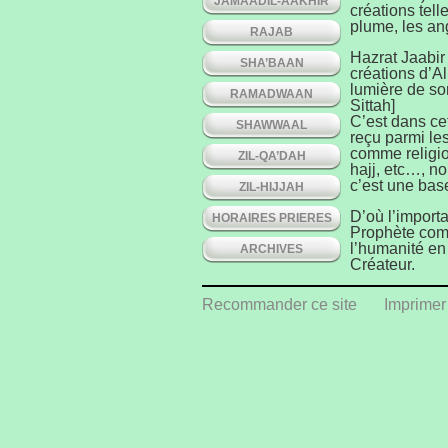
JAMAADIL-AAKHIR
créations telle
plume, les an
RAJAB
Hazrat Jaabir
SHA’BAAN
créations d’Al
lumière de so
RAMADWAAN
Sittah]
C’est dans ce
SHAWWAAL
reçu parmi les 
comme religio
ZIL-QA’DAH
hajj, etc…, no
c’est une bas
ZIL-HIJJAH
D’où l’import
HORAIRES PRIERES
Prophète comm
l’humanité en 
ARCHIVES
Créateur.
Recommander ce site
Imprimer