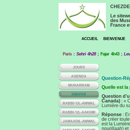
CHEZDEE
Le sitew
des Musu
France et
ACCUEIL
BIENVENUE
Paris
:
Sehri 4h28
;
Fajar 4h43
;
Lev
JOURS
AGENDA
Question-Ré
MUHARRAM
Quelle est la
SWAFAR
Question d’u
Canada)
: « 
RABBI-‘UL-AWWAL
Lumière du sa
RABBI-‘UL-AAKHIR
Réponse
: En
de créer tout
JAMAADIL-AWWAL
est la Lumièr
nourillaah) et