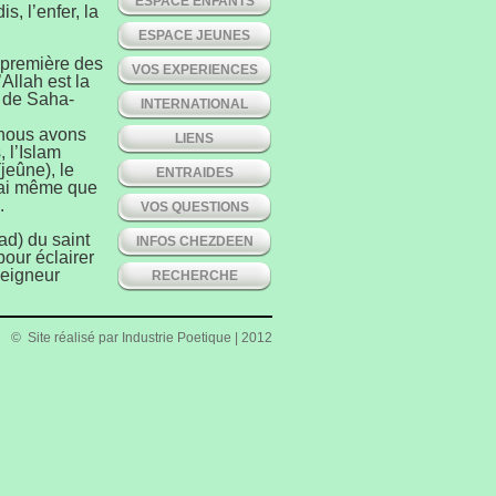
ESPACE ENFANTS
is, l’enfer, la
ESPACE JEUNES
 première des
VOS EXPERIENCES
Allah est la
s de Saha-
INTERNATIONAL
 nous avons
LIENS
, l’Islam
jeûne), le
ENTRAIDES
irai même que
.
VOS QUESTIONS
ad) du saint
INFOS CHEZDEEN
our éclairer
Seigneur
RECHERCHE
© Site réalisé par
Industrie Poetique
| 2012