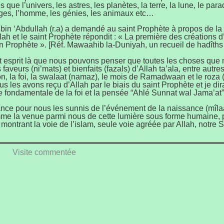
s que l’univers, les astres, les planètes, la terre, la lune, le parad
ges, l’homme, les génies, les animaux etc…
 bin ‘Abdullah (r.a) a demandé au saint Prophète à propos de la
lah et le saint Prophète répondit : « La première des créations d’
n Prophète ». [Réf. Mawaahib la-Duniyah, un recueil de hadîth
t esprit là que nous pouvons penser que toutes les choses que
faveurs (ni’mats) et bienfaits (fazals) d’Allah ta’ala, entre autres
n, la foi, la swalaat (namaz), le mois de Ramadwaan et le roza (
us les avons reçu d’Allah par le biais du saint Prophète et je d
e fondamentale de la foi et la pensée “Ahlé Sunnat wal Jama’at”
ance pour nous les sunnis de l’événement de la naissance (mîla
e la venue parmi nous de cette lumière sous forme humaine, p
montrant la voie de l’islam, seule voie agréée par Allah, notre 
Visite commentée