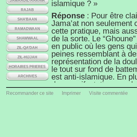
JAMAADIL-AAKHIR
islamique ? »
RAJAB
Réponse
: Pour être cla
SHA’BAAN
Jama’at non seulement
RAMADWAAN
cette pratique, mais auss
de la sorte. Le “Ghoune”
SHAWWAAL
en public où les gens qui 
ZIL-QA’DAH
peines ressemblant à des 
ZIL-HIJJAH
représentation de la dou
HORAIRES PRIERES
le tout sur fond de bat
est anti-islamique. En p
ARCHIVES
des manifestations exubé
polythéistes. Aucun gra
Recommander ce site
Imprimer
Visite commentée
sunnites ne l’a pratiquée
contraire, nos grands ula
condamné et ont aussi dé
assister.
Entre autres, A’la-Hazr