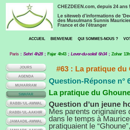
CHEZDEEN.com, depuis 24 ans 
Le siteweb d’informations de ‘De
des Musulmans Sunnis Mauricie
France et de l’étranger
ACCUEIL
BIENVENUE
QUI SOMMES-NOUS ?
VO
Paris
:
Sehri 4h28
;
Fajar 4h43
;
Lever-du-soleil 6h34
;
Zohar 13
#63 : La pratique du
JOURS
AGENDA
Question-Réponse n° 
MUHARRAM
La pratique du Ghoune 
SWAFAR
Question d’un jeune h
RABBI-‘UL-AWWAL
Mes parents originaires
RABBI-‘UL-AAKHIR
dans le temps à Maurice
JAMAADIL-AWWAL
pratiquaient le “Ghoune”,