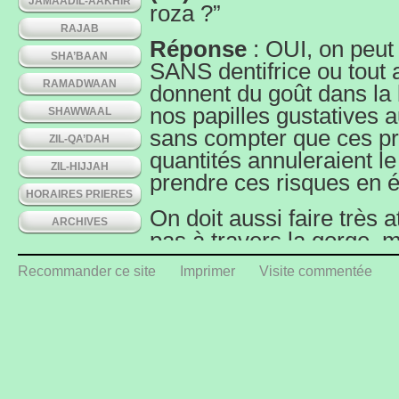
JAMAADIL-AAKHIR
roza ?”
RAJAB
Réponse
: OUI, on peut
SHA’BAAN
SANS dentifrice ou tout a
RAMADWAAN
donnent du goût dans la b
nos papilles gustatives a
SHAWWAAL
sans compter que ces pr
ZIL-QA’DAH
quantités annuleraient le
ZIL-HIJJAH
prendre ces risques en é
HORAIRES PRIERES
On doit aussi faire très a
ARCHIVES
pas à travers la gorge,
se gargariser (gharghara
Recommander ce site
Imprimer
Visite commentée
Préférer plutot la sunna
seulement renforcit les
mais aussi aident à élim
notre article sur le suje
Pratique”.