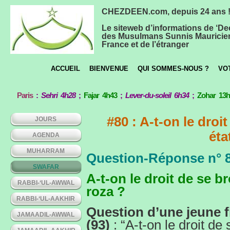
CHEZDEEN.com, depuis 24 ans 
Le siteweb d’informations de ‘De
des Musulmans Sunnis Mauricie
France et de l’étranger
ACCUEIL
BIENVENUE
QUI SOMMES-NOUS ?
VO
Paris
:
Sehri 4h28
;
Fajar 4h43
;
Lever-du-soleil 6h34
;
Zohar 13
#80 : A-t-on le droi
JOURS
éta
AGENDA
MUHARRAM
Question-Réponse n° 
SWAFAR
A-t-on le droit de se b
RABBI-‘UL-AWWAL
roza ?
RABBI-‘UL-AAKHIR
Question d’une jeune f
JAMAADIL-AWWAL
(93)
: “A-t-on le droit de