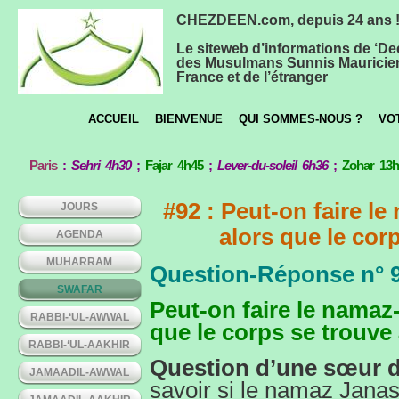
CHEZDEEN.com, depuis 24 ans 
Le siteweb d’informations de ‘De
des Musulmans Sunnis Mauricie
France et de l’étranger
ACCUEIL
BIENVENUE
QUI SOMMES-NOUS ?
VO
Paris
:
Sehri 4h30
;
Fajar 4h45
;
Lever-du-soleil 6h36
;
Zohar 13
#92 : Peut-on faire l
JOURS
alors que le cor
AGENDA
MUHARRAM
Question-Réponse n° 
SWAFAR
Peut-on faire le namaz
RABBI-‘UL-AWWAL
que le corps se trouve
RABBI-‘UL-AAKHIR
Question d’une sœur d
JAMAADIL-AWWAL
savoir si le namaz Janas