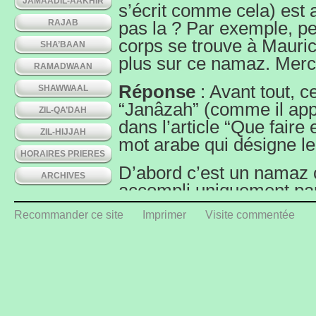
JAMAADIL-AAKHIR
s’écrit comme cela) est 
RAJAB
pas la ? Par exemple, peu
corps se trouve à Mauric
SHA’BAAN
plus sur ce namaz. Merc
RAMADWAAN
Réponse
: Avant tout, 
SHAWWAAL
“Janâzah” (comme il appar
ZIL-QA’DAH
dans l’article “Que faire
ZIL-HIJJAH
mot arabe qui désigne le
HORAIRES PRIERES
D’abord c’est un namaz c
ARCHIVES
accompli uniquement par
“Obligatoire” et “Kifaayah
Recommander ce site
Imprimer
Visite commentée
l’accomplissent dégagent
localité de ce devoir, ce 
pour un mayyat, il n’y a
namaz, alors TOUS les m
deviendraient pêcheurs 
En ce qui concerne votre