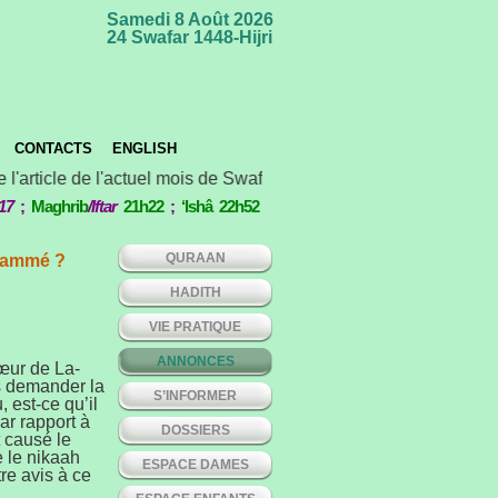
Samedi 8 Août 2026
24 Swafar 1448-Hijri
CONTACTS
ENGLISH
 l'article de l'actuel mois de Swafar *** Concours international
17
;
Maghrib
/Iftar
21h22
;
‘Ishâ 22h52
QURAAN
grammé ?
HADITH
VIE PRATIQUE
ANNONCES
sœur de La-
s demander la
S’INFORMER
 est-ce qu’il
ar rapport à
DOSSIERS
 causé le
 le nikaah
ESPACE DAMES
re avis à ce