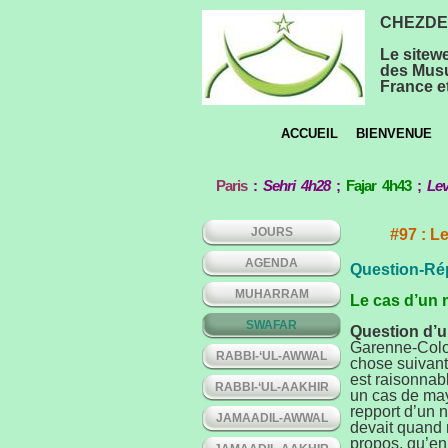
CHEZDEE
Le sitew
des Musu
France et
ACCUEIL
BIENVENUE
Paris
:
Sehri 4h28
;
Fajar 4h43
;
Lev
JOURS
#97 : L
AGENDA
Question-Ré
MUHARRAM
Le cas d’un m
SWAFAR
Question d’un
Garenne-Colom
RABBI-‘UL-AWWAL
chose suivante
est raisonnab
RABBI-‘UL-AAKHIR
un cas de may
repport d’un 
JAMAADIL-AWWAL
devait quand 
propos, qu’e