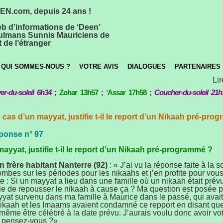
N.com, depuis 24 ans !
eb d’informations de ‘Deen’
lmans Sunnis Mauriciens de
 de l’étranger
QUI SOMMES-NOUS ?
VOTRE AVIS
DIALOGUES
PARTENAIRES
Lire
er-du-soleil 6h34
;
Zohar 13h57
;
‘Assar 17h58
;
Coucher-du-soleil 21h
e cas d’un mayyat, justifie t-il le report d’un Nikaah pré-pro
ponse n° 97
ayyat, justifie t-il le report d’un Nikaah pré-programmé ?
 frère habitant Nanterre (92)
: « J’ai vu la réponse faite à la 
bes sur les périodes pour les nikaahs et j’en profite pour vou
 : Si un mayyat a lieu dans une famille où un nikaah était prévu,
le de repousser le nikaah à cause ça ? Ma question est posée p
yat survenu dans ma famille à Maurice dans le passé, qui avait
nikaah et les Imaams avaient condamné ce repport en disant que
même être célébré à la date prévu. J’aurais voulu donc avoir vot
n pensez-vous ?»