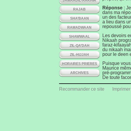
JAMAADIL-AAKHIR
Réponse
: Je
RAJAB
dans ma répon
un des facteu
SHA’BAAN
a lieu dans un
repoussé pour
RAMADWAAN
Les devoirs e
SHAWWAAL
Nikaah progr
faraz-kifaayah
ZIL-QA’DAH
du nikaah mais
pour le deen e
ZIL-HIJJAH
Puisque vous 
HORAIRES PRIERES
Maurice même,
pré-programmé
ARCHIVES
De toute faço
l’évènement d
cérémonie du 
Recommander ce site
Imprimer
date ultérieur