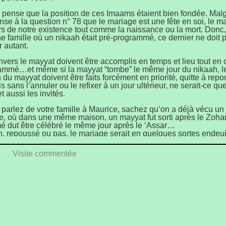
 pense que la position de ces Imaams étaient bien fondée. Malgr
se à la question n° 78 que le mariage est une fête en soi, le ma
rs de notre existence tout comme la naissance ou la mort. Donc,
e famille où un nikaah était pré-programmé, ce dernier ne doit p
 autant.
nvers le mayyat doivent être accomplis en temps et lieu tout en 
ammé…et même si la mayyat “tombe” le même jour du nikaah, le
 du mayyat doivent être faits forcément en priorité, quitte à repo
 sans l’annuler ou le refixer à un jour ultérieur, ne serait-ce qu
t aussi les invités.
parlez de votre famille à Maurice, sachez qu’on a déjà vécu un 
 où dans une même maison, un mayyat fut sorti après le Zohar 
 dut être célébré le même jour après le ‘Assar…
n, repoussé ou pas, le mariage serait en quelques sortes endeui
u mayyat quoiqu’il en soit. En revanche, on peut ne célébrer qu
Nikaah quitte à faire le Walîmah (repas de noces) et/ou la réce
Visite commentée
e.