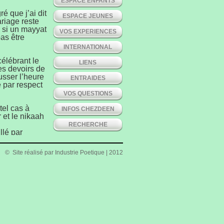
ESPACE ENFANTS
é que j’ai dit
ESPACE JEUNES
riage reste
 si un mayyat
VOS EXPERIENCES
as être
INTERNATIONAL
célébrant le
LIENS
s devoirs de
usser l’heure
ENTRAIDES
e par respect
VOS QUESTIONS
tel cas à
INFOS CHEZDEEN
et le nikaah
RECHERCHE
llé par
e la
ption à une
© Site réalisé par
Industrie Poetique
| 2012