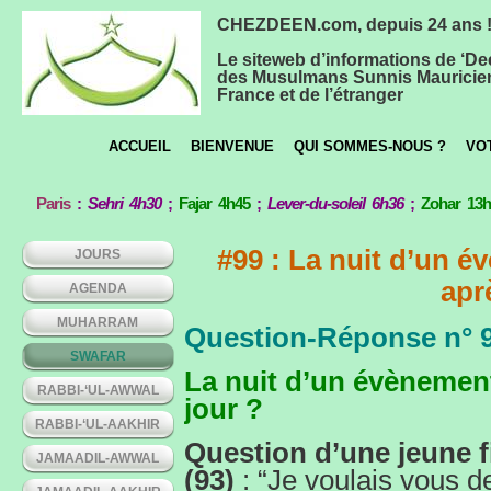
CHEZDEEN.com, depuis 24 ans 
Le siteweb d’informations de ‘De
des Musulmans Sunnis Mauricie
France et de l’étranger
ACCUEIL
BIENVENUE
QUI SOMMES-NOUS ?
VO
Paris
:
Sehri 4h30
;
Fajar 4h45
;
Lever-du-soleil 6h36
;
Zohar 13
#99 : La nuit d’un é
JOURS
apr
AGENDA
MUHARRAM
Question-Réponse n° 
SWAFAR
La nuit d’un évènement
RABBI-‘UL-AWWAL
jour ?
RABBI-‘UL-AAKHIR
Question d’une jeune f
JAMAADIL-AWWAL
(93)
: “Je voulais vous d