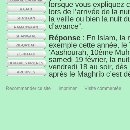
JAMAADIL-AAKHIR
lorsque vous expliquez 
RAJAB
lors de l’arrivée de la n
la veille ou bien la nuit
SHA’BAAN
d’avance”.
RAMADWAAN
Réponse
: En Islam, la n
SHAWWAAL
exemple cette année, le
ZIL-QA’DAH
‘Aashourah, 10ème Muha
ZIL-HIJJAH
samedi 19 février, la nui
HORAIRES PRIERES
vendredi 18 au soir, dès
après le Maghrib c’est dé
ARCHIVES
la 11ème nuit du Muhar
En somme, selon le cale
Recommander ce site
Imprimer
Visite commentée
de date se fait à minuit 
change au coucher du sol
que la nuit vient avant 