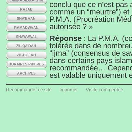
JAMAADIL-AAKHIR
conclu que ce n’est pas 
RAJAB
comme un “meurtre”) et j
P.M.A. (Procréation Médi
SHA’BAAN
autorisée ? »
RAMADWAAN
Réponse
: La P.M.A. (co
SHAWWAAL
tolérée dans de nombreu
ZIL-QA’DAH
“ijma” (consensus de sa
ZIL-HIJJAH
dans certains pays islam
HORAIRES PRIERES
recommandée… Cependant
est valable uniquement e
ARCHIVES
1- les semences concern
personnes ayant le Nika
Recommander ce site
Imprimer
Visite commentée
2- en cas de défaillance
deux personnes concerné