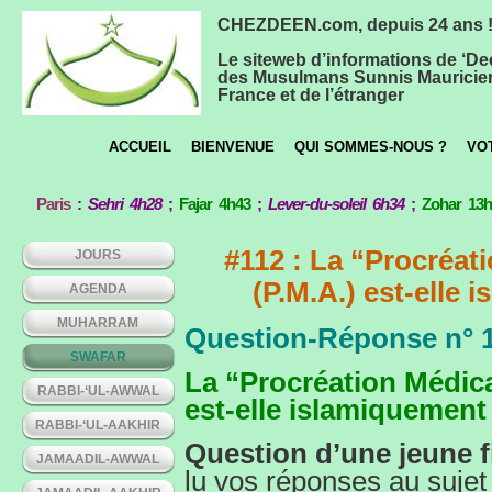
CHEZDEEN.com, depuis 24 ans 
Le siteweb d’informations de ‘De
des Musulmans Sunnis Mauricie
France et de l’étranger
ACCUEIL
BIENVENUE
QUI SOMMES-NOUS ?
VO
Paris
:
Sehri 4h28
;
Fajar 4h43
;
Lever-du-soleil 6h34
;
Zohar 13
#112 : La “Procréat
JOURS
(P.M.A.) est-elle 
AGENDA
MUHARRAM
Question-Réponse n° 
SWAFAR
La “Procréation Médica
RABBI-‘UL-AWWAL
est-elle islamiquement
RABBI-‘UL-AAKHIR
Question d’une jeune fi
JAMAADIL-AWWAL
lu vos réponses au sujet de