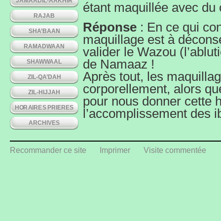
JAMAADIL-AAKHIR
étant maquillée avec du 
RAJAB
Réponse
: En ce qui co
SHA’BAAN
maquillage est à déconsei
RAMADWAAN
valider le Wazou (l’ablu
de Namaaz !
SHAWWAAL
Après tout, les maquilla
ZIL-QA’DAH
corporellement, alors qu
ZIL-HIJJAH
pour nous donner cette 
HORAIRES PRIERES
l’accomplissement des ib
ARCHIVES
Recommander ce site
Imprimer
Visite commentée