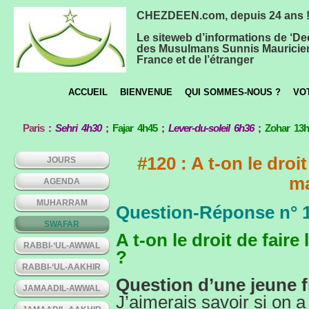
CHEZDEEN.com, depuis 24 ans 
Le siteweb d’informations de ‘De
des Musulmans Sunnis Mauricie
France et de l’étranger
ACCUEIL
BIENVENUE
QUI SOMMES-NOUS ?
VO
Paris
:
Sehri 4h30
;
Fajar 4h45
;
Lever-du-soleil 6h36
;
Zohar 13
#120 : A t-on le droi
JOURS
ma
AGENDA
MUHARRAM
Question-Réponse n° 
SWAFAR
A t-on le droit de fair
RABBI-‘UL-AWWAL
?
RABBI-‘UL-AAKHIR
Question d’une jeune f
JAMAADIL-AWWAL
J’aimerais savoir si on a