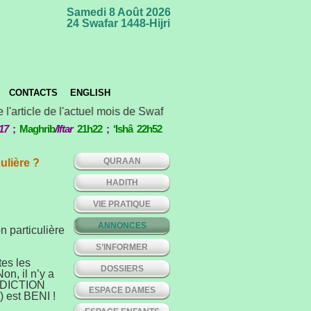
Samedi 8 Août 2026
24 Swafar 1448-Hijri
CONTACTS
ENGLISH
 l'article de l'actuel mois de Swafar *** Concours international
17
;
Maghrib
/Iftar
21h22
;
‘Ishâ 22h52
QURAAN
ulière ?
HADITH
VIE PRATIQUE
ANNONCES
on particulière
S’INFORMER
tes les
DOSSIERS
on, il n’y a
ENEDICTION
ESPACE DAMES
) est BENI !