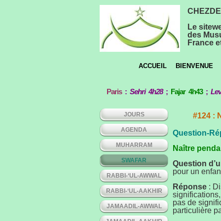
CHEZDEE
Le sitew
des Musu
France et
ACCUEIL
BIENVENUE
Paris
:
Sehri 4h28
;
Fajar 4h43
;
Lev
JOURS
#124 : 
AGENDA
Question-Ré
MUHARRAM
Naître pendan
SWAFAR
Question d’u
pour un enfan
RABBI-‘UL-AWWAL
Réponse
: Di
RABBI-‘UL-AAKHIR
significations
pas de signif
JAMAADIL-AWWAL
particulière p