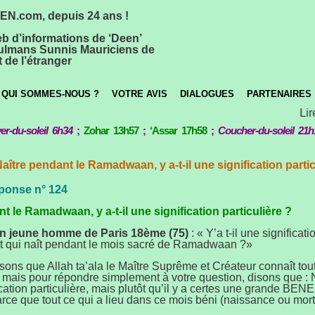
N.com, depuis 24 ans !
eb d’informations de ‘Deen’
lmans Sunnis Mauriciens de
 de l’étranger
QUI SOMMES-NOUS ?
VOTRE AVIS
DIALOGUES
PARTENAIRES
Lire
er-du-soleil 6h34
;
Zohar 13h57
;
‘Assar 17h58
;
Coucher-du-soleil 21h
Naître pendant le Ramadwaan, y a-t-il une signification partic
ponse n° 124
t le Ramadwaan, y a-t-il une signification particulière ?
n jeune homme de Paris 18ème (75)
: « Y’a t-il une significati
t qui naît pendant le mois sacré de Ramadwaan ?»
sons que Allah ta’ala le Maître Suprême et Créateur connaît tou
, mais pour répondre simplement à votre question, disons que : N
ication particulière, mais plutôt qu’il y a certes une grande B
arce que tout ce qui a lieu dans ce mois béni (naissance ou mort