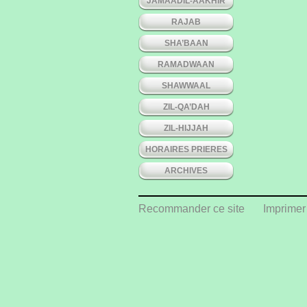
JAMAADIL-AAKHIR
RAJAB
SHA’BAAN
RAMADWAAN
SHAWWAAL
ZIL-QA’DAH
ZIL-HIJJAH
HORAIRES PRIERES
ARCHIVES
Recommander ce site
Imprimer