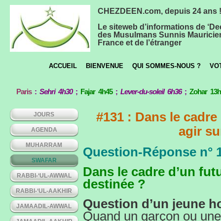
CHEZDEEN.com, depuis 24 ans 
Le siteweb d’informations de ‘De
des Musulmans Sunnis Mauricie
France et de l’étranger
ACCUEIL
BIENVENUE
QUI SOMMES-NOUS ?
VO
Paris
:
Sehri 4h30
;
Fajar 4h45
;
Lever-du-soleil 6h36
;
Zohar 13
#131 : Dans le cadre
JOURS
agir su
AGENDA
MUHARRAM
Question-Réponse n° 
SWAFAR
Dans le cadre d’un futu
RABBI-‘UL-AWWAL
destinée ?
RABBI-‘UL-AAKHIR
Question d’un jeune h
JAMAADIL-AWWAL
Quand un garçon ou une fi