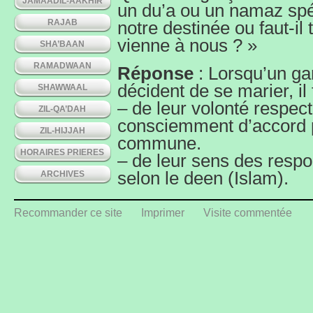
JAMAADIL-AAKHIR
un du’a ou un namaz spéc
RAJAB
notre destinée ou faut-il
vienne à nous ? »
SHA’BAAN
RAMADWAAN
Réponse
: Lorsqu’un ga
décident de se marier, il 
SHAWWAAL
– de leur volonté respecti
ZIL-QA’DAH
consciemment d’accord p
ZIL-HIJJAH
commune.
HORAIRES PRIERES
– de leur sens des respon
selon le deen (Islam).
ARCHIVES
– voir si toutes les moda
de cela dépendra les bén
Recommander ce site
Imprimer
Visite commentée
règles du Nikaah voire 
propos.
– de l’avis des parents 
– prendre le temps de pr
A partir du moment où l