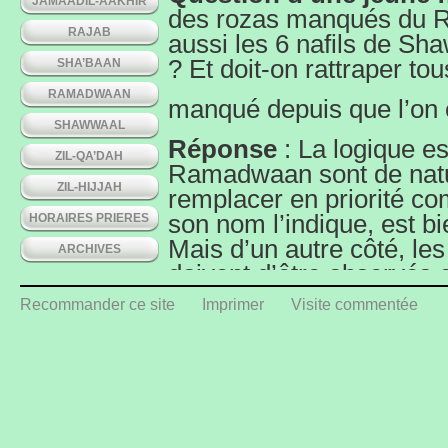
JAMAADIL-AAKHIR
des rozas manqués du R
RAJAB
aussi les 6 nafils de Sha
? Et doit-on rattraper tou
SHA’BAAN
RAMADWAAN
manqué depuis que l’on e
SHAWWAAL
Réponse
: La logique es
ZIL-QA’DAH
Ramadwaan sont de natur
ZIL-HIJJAH
remplacer en priorité c
son nom l’indique, est bi
HORAIRES PRIERES
Mais d’un autre côté, le
ARCHIVES
doivent d’être observés 
Shawwaal, car
Recommander ce site
Imprimer
Visite commentée
une fois le mois révolu, 
Mais puisque la priorité 
remplacement) reliquats
façon est de ne pas perd