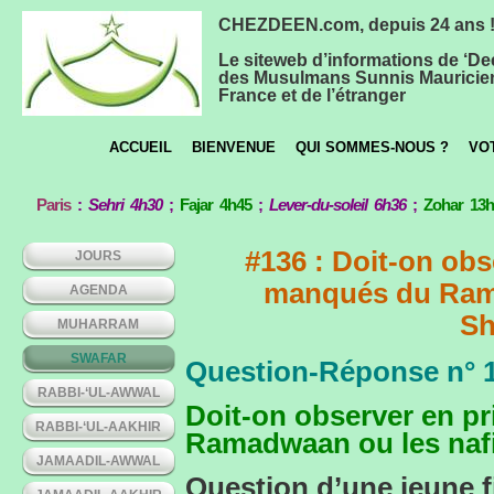
CHEZDEEN.com, depuis 24 ans 
Le siteweb d’informations de ‘De
des Musulmans Sunnis Mauricie
France et de l’étranger
ACCUEIL
BIENVENUE
QUI SOMMES-NOUS ?
VO
Paris
:
Sehri 4h30
;
Fajar 4h45
;
Lever-du-soleil 6h36
;
Zohar 13
#136 : Doit-on obs
JOURS
manqués du Rama
AGENDA
Sh
MUHARRAM
SWAFAR
Question-Réponse n° 
RABBI-‘UL-AWWAL
Doit-on observer en pr
RABBI-‘UL-AAKHIR
Ramadwaan ou les naf
JAMAADIL-AWWAL
Question d’une jeune fi