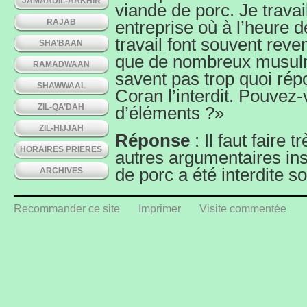
JAMAADIL-AAKHIR
viande de porc. Je trava
RAJAB
entreprise où à l’heure 
travail font souvent reven
SHA’BAAN
que de nombreux musulma
RAMADWAAN
savent pas trop quoi répo
SHAWWAAL
Coran l’interdit. Pouvez
ZIL-QA’DAH
d’éléments ?»
ZIL-HIJJAH
Réponse
: Il faut faire 
HORAIRES PRIERES
autres argumentaires ins
de porc a été interdite so
ARCHIVES
conservait mal et qu’il s
une meilleure méthode d
Recommander ce site
Imprimer
Visite commentée
une mauvaise interprétat
Islam, tout est justifié 
réfléchir au pourquoi d
interdictions, nous allo
facettes sur l’interdiction