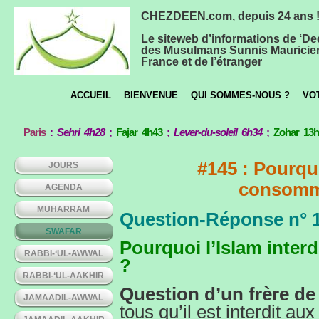
CHEZDEEN.com, depuis 24 ans 
Le siteweb d’informations de ‘De
des Musulmans Sunnis Mauricie
France et de l’étranger
ACCUEIL
BIENVENUE
QUI SOMMES-NOUS ?
VO
Paris
:
Sehri 4h28
;
Fajar 4h43
;
Lever-du-soleil 6h34
;
Zohar 13
#145 : Pourquoi
JOURS
consomma
AGENDA
MUHARRAM
Question-Réponse n° 
SWAFAR
Pourquoi l’Islam inter
RABBI-‘UL-AWWAL
?
RABBI-‘UL-AAKHIR
Question d’un frère de
JAMAADIL-AWWAL
tous qu’il est interdit 