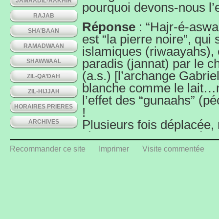
JAMAADIL-AAKHIR
pourquoi devons-nous l’
RAJAB
Réponse
: “Hajr-é-aswa
SHA’BAAN
est “la pierre noire”, qui
RAMADWAAN
islamiques (riwaayahs), 
paradis (jannat) par le c
SHAWWAAL
(a.s.) [l’archange Gabriel,
ZIL-QA’DAH
blanche comme le lait…m
ZIL-HIJJAH
l’effet des “gunaahs” (p
HORAIRES PRIERES
!
Plusieurs fois déplacée
ARCHIVES
légitimement revenu à l’
islamique, c’est à dire, l
Recommander ce site
Imprimer
Visite commentée
Ka’bah). Et lors d’une d
c’est Nabi-é-karîm lui-m
Pur) dans sa jeunesse, qu
main le Hajr-é-Aswad su
des 4 angles du Ka’bah s