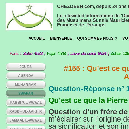
CHEZDEEN.com, depuis 24 ans 
Le siteweb d’informations de ‘De
des Musulmans Sunnis Mauricie
France et de l’étranger
ACCUEIL
BIENVENUE
QUI SOMMES-NOUS ?
VO
Paris
:
Sehri 4h28
;
Fajar 4h43
;
Lever-du-soleil 6h34
;
Zohar 13
#155 : Qu’est ce qu
JOURS
A
AGENDA
MUHARRAM
Question-Réponse n° 
SWAFAR
Qu’est ce que la Pierr
RABBI-‘UL-AWWAL
Question d’un frère de P
RABBI-‘UL-AAKHIR
m’éclairer sur l’origine d
JAMAADIL-AWWAL
sa signification et son i