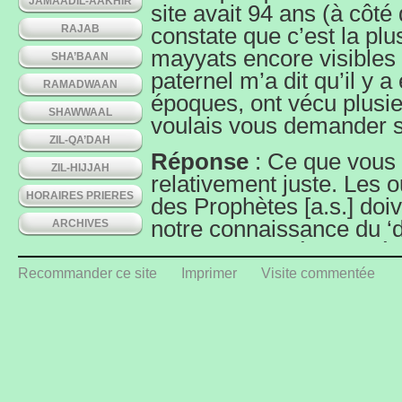
JAMAADIL-AAKHIR
site avait 94 ans (à côté
RAJAB
constate que c’est la p
mayyats encore visibles 
SHA’BAAN
paternel m’a dit qu’il y 
RAMADWAAN
époques, ont vécu plusi
SHAWWAAL
voulais vous demander si
ZIL-QA’DAH
Réponse
: Ce que vous 
ZIL-HIJJAH
relativement juste. Les o
HORAIRES PRIERES
des Prophètes [a.s.] doi
notre connaissance du ‘de
ARCHIVES
travers les différentes 
ambiyas (Prophètes) [a.
Recommander ce site
Imprimer
Visite commentée
compte tenu de leur nub
envers leur ummat (peup
Parmi les plus connus, s
le ‘record’ de Hazrat Nou
vécu, attestation de vers