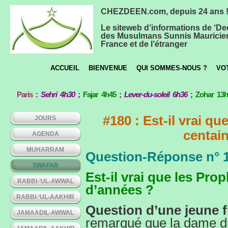
CHEZDEEN.com, depuis 24 ans 
Le siteweb d’informations de ‘De
des Musulmans Sunnis Mauricie
France et de l’étranger
ACCUEIL
BIENVENUE
QUI SOMMES-NOUS ?
VO
Paris
:
Sehri 4h30
;
Fajar 4h45
;
Lever-du-soleil 6h36
;
Zohar 13
#180 : Est-il vrai q
JOURS
centai
AGENDA
MUHARRAM
Question-Réponse n° 
SWAFAR
Est-il vrai que les Pro
RABBI-‘UL-AWWAL
d’années ?
RABBI-‘UL-AAKHIR
Question d’une jeune fi
JAMAADIL-AWWAL
remarqué que la dame d