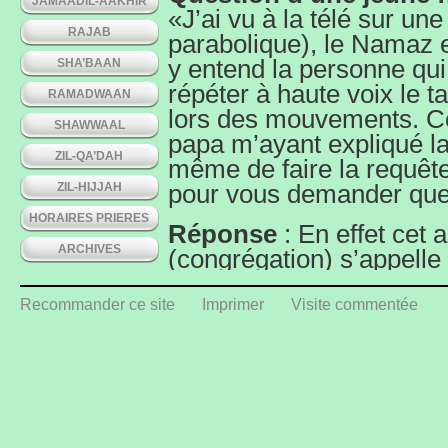
JAMAADIL-AAKHIR
«J’ai vu à la télé sur un
RAJAB
parabolique), le Namaz e
y entend la personne qui
SHA’BAAN
répéter à haute voix le t
RAMADWAAN
lors des mouvements. C
SHAWWAAL
papa m’ayant expliqué 
ZIL-QA’DAH
même de faire la requête
ZIL-HIJJAH
pour vous demander quell
HORAIRES PRIERES
Réponse
: En effet cet
ARCHIVES
(congrégation) s’appelle 
dans divers cas tels que
voire très grand (en no
Recommander ce site
Imprimer
Visite commentée
entendu, pour que les ge
ou tout à l’arrière, enten
mouvements. Il peut auss
cas tels :
– lorsque, même si la co