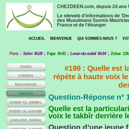
CHEZDEEN.com, depuis 24 ans 
Le siteweb d’informations de ‘De
des Musulmans Sunnis Mauricie
France et de l’étranger
ACCUEIL
BIENVENUE
QUI SOMMES-NOUS ?
VO
Paris
:
Sehri 4h28
;
Fajar 4h43
;
Lever-du-soleil 6h34
;
Zohar 13
#199 : Quelle est l
JOURS
répète à haute voix le
AGENDA
de
MUHARRAM
SWAFAR
Question-Réponse n° 
RABBI-‘UL-AWWAL
Quelle est la particular
RABBI-‘UL-AAKHIR
voix le takbîr derrière
JAMAADIL-AWWAL
Question d’une jeune f