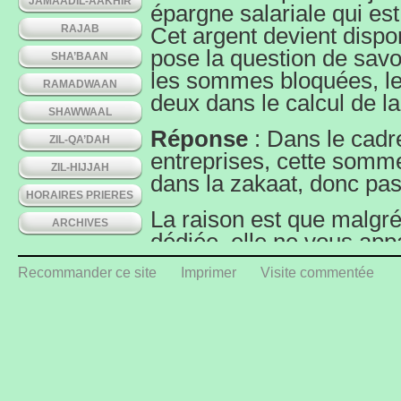
JAMAADIL-AAKHIR
épargne salariale qui es
RAJAB
Cet argent devient dispo
pose la question de savo
SHA’BAAN
les sommes bloquées, l
RAMADWAAN
deux dans le calcul de l
SHAWWAAL
Réponse
: Dans le cadr
ZIL-QA’DAH
entreprises, cette somme
ZIL-HIJJAH
dans la zakaat, donc pas 
HORAIRES PRIERES
La raison est que malgr
ARCHIVES
dédiée, elle ne vous app
complètement. Puisqu’ell
Recommander ce site
Imprimer
Visite commentée
sur votre compte bancaire
considéré comme vous ap
Tandis que l’épargne sala
mais elle ne sera à vous 
vous sera effectivement 