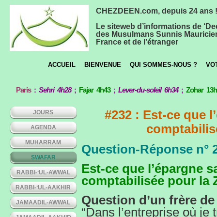
CHEZDEEN.com, depuis 24 ans 
Le siteweb d’informations de ‘De
des Musulmans Sunnis Mauricie
France et de l’étranger
ACCUEIL
BIENVENUE
QUI SOMMES-NOUS ?
VO
Paris
:
Sehri 4h28
;
Fajar 4h43
;
Lever-du-soleil 6h34
;
Zohar 13
#232 : Est-ce que l
JOURS
comptabilis
AGENDA
MUHARRAM
Question-Réponse n° 
SWAFAR
Est-ce que l’épargne sa
RABBI-‘UL-AWWAL
comptabilisée pour la 
RABBI-‘UL-AAKHIR
Question d’un frère de 
JAMAADIL-AWWAL
“Dans l’entreprise où je t