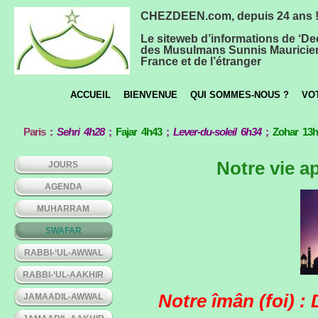
CHEZDEEN.com, depuis 24 ans 
Le siteweb d’informations de ‘De
des Musulmans Sunnis Mauricie
France et de l’étranger
ACCUEIL
BIENVENUE
QUI SOMMES-NOUS ?
VO
Paris
:
Sehri 4h28
;
Fajar 4h43
;
Lever-du-soleil 6h34
;
Zohar 13
Notre vie 
JOURS
AGENDA
MUHARRAM
SWAFAR
RABBI-‘UL-AWWAL
RABBI-‘UL-AAKHIR
Notre îmân (foi) : 
JAMAADIL-AWWAL