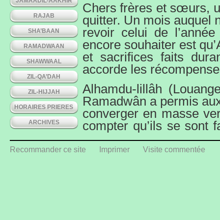
JAMAADIL-AAKHIR
Chers frères et sœurs, 
RAJAB
quitter. Un mois auquel
revoir celui de l’année
SHA’BAAN
encore souhaiter est qu’
RAMADWAAN
et sacrifices faits dur
SHAWWAAL
accorde les récompenses
ZIL-QA’DAH
Alhamdu-lillâh (Louange
ZIL-HIJJAH
Ramadwân a permis aux 
HORAIRES PRIERES
converger en masse ver
ARCHIVES
compter qu’ils se sont fa
mosquée a retrouvé l’e
beauté.
Recommander ce site
Imprimer
Visite commentée
Comment expliquer ce p
l’explication à ce compor
la foi (îmân en Allah) ! 
ne connaît pas la grande
de ce grand mois ?