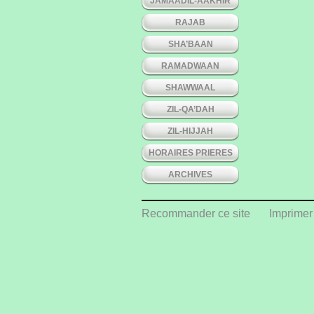
JAMAADIL-AAKHIR
RAJAB
SHA’BAAN
RAMADWAAN
SHAWWAAL
ZIL-QA’DAH
ZIL-HIJJAH
HORAIRES PRIERES
ARCHIVES
Recommander ce site
Imprimer