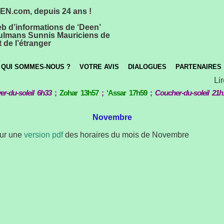
N.com, depuis 24 ans !
eb d’informations de ‘Deen’
lmans Sunnis Mauriciens de
 de l’étranger
QUI SOMMES-NOUS ?
VOTRE AVIS
DIALOGUES
PARTENAIRES
Lire
er-du-soleil 6h33
;
Zohar 13h57
;
‘Assar 17h59
;
Coucher-du-soleil 21h
Novembre
our une
version pdf
des horaires du mois de Novembre