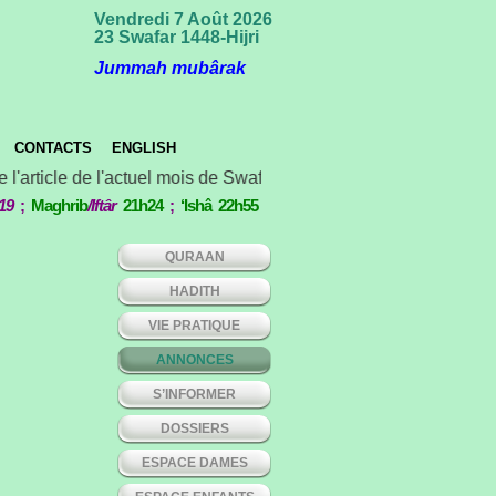
Vendredi 7 Août 2026
23 Swafar 1448-Hijri
Jummah mubârak
CONTACTS
ENGLISH
 l'article de l'actuel mois de Swafar *** Concours international
19
;
Maghrib
/Iftâr
21h24
;
‘Ishâ 22h55
QURAAN
HADITH
VIE PRATIQUE
ANNONCES
S’INFORMER
DOSSIERS
ESPACE DAMES