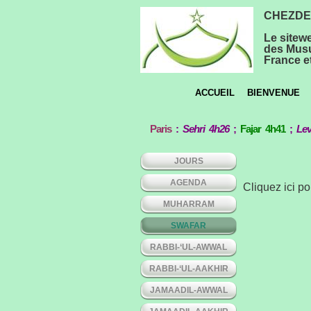
CHEZDEE
Le sitew
des Musu
France et
ACCUEIL
BIENVENUE
Paris
:
Sehri 4h26
;
Fajar 4h41
;
Lev
JOURS
AGENDA
Cliquez ici p
MUHARRAM
SWAFAR
RABBI-‘UL-AWWAL
RABBI-‘UL-AAKHIR
JAMAADIL-AWWAL