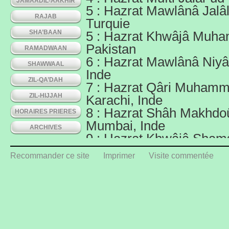
JAMAADIL-AAKHIR
5 : Hazrat Mawlânâ Jalâl
RAJAB
Turquie
SHA’BAAN
5 : Hazrat Khwâjâ Muhamm
Pakistan
RAMADWAAN
6 : Hazrat Mawlânâ Niyâz
SHAWWAAL
Inde
ZIL-QA’DAH
7 : Hazrat Qâri Muhammad
ZIL-HIJJAH
Karachi, Inde
8 : Hazrat Shâh Makhdoûm
HORAIRES PRIERES
Mumbai, Inde
ARCHIVES
9 : Hazrat Khwâjâ Shams-
Paniput, Inde
Recommander ce site
Imprimer
Visite commentée
10 : Hazrat ‘Abdul Qâdir 
10 : Hazrat Khwâjâ Mu
Bâbâ Samâsi [r.a.]
10 : Hazrat Hâfiz Muham
11 : Hazrat Sayyad Âl-é-