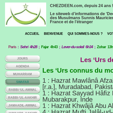
CHEZDEEN.com, depuis 24 ans 
Le siteweb d’informations de ‘De
des Musulmans Sunnis Mauricie
France et de l’étranger
ACCUEIL
BIENVENUE
QUI SOMMES-NOUS ?
VO
Paris
:
Sehri 4h28
;
Fajar 4h43
;
Lever-du-soleil 6h34
;
Zohar 13
Les ‘Urs d
JOURS
AGENDA
Les ‘Urs connus du mo
MUHARRAM
1 : Hazrat Mawlânâ Afza
SWAFAR
[r.a.], Muradabad, Pakis
RABBI-‘UL-AWWAL
1 : Hazrat Sayyad Hâfiz M
RABBI-‘UL-AAKHIR
Mubarakpur, Inde
1 : Hazrat Khwâjâ Abu Ah
JAMAADIL-AWWAL
4 : Hazrat Mufti Jalâl-ud