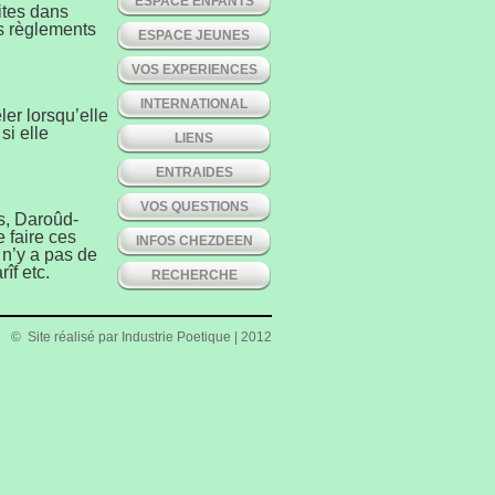
ESPACE ENFANTS
ites dans
es règlements
ESPACE JEUNES
VOS EXPERIENCES
INTERNATIONAL
ler lorsqu’elle
si elle
LIENS
ENTRAIDES
VOS QUESTIONS
s, Daroûd-
 faire ces
INFOS CHEZDEEN
l n’y a pas de
îf etc.
RECHERCHE
© Site réalisé par
Industrie Poetique
| 2012
ns (wazu) et
t d’accomplir
état de