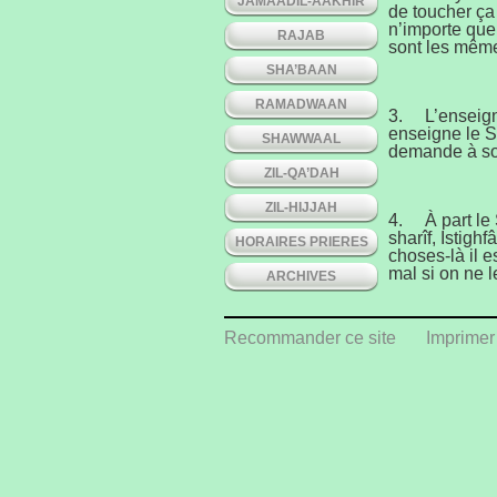
JAMAADIL-AAKHIR
de toucher ça
n’importe que
RAJAB
sont les même
SHA’BAAN
RAMADWAAN
3. L’enseignan
enseigne le S
SHAWWAAL
demande à son 
ZIL-QA’DAH
ZIL-HIJJAH
4. À part le 
sharîf, Istig
HORAIRES PRIERES
choses-là il e
mal si on ne l
ARCHIVES
Recommander ce site
Imprimer
5. À l’heure d
de méditer sur
le namâz ceci
6. Il est per
menstruation.