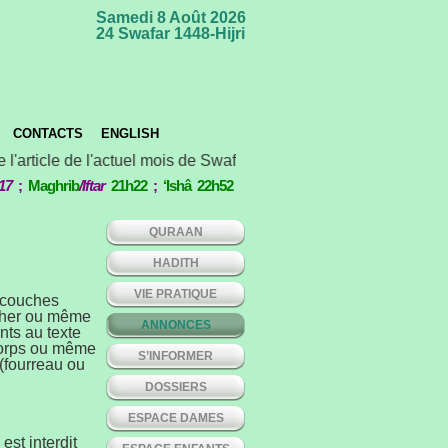
Samedi 8 Août 2026
24 Swafar 1448-Hijri
CONTACTS
ENGLISH
 l'article de l'actuel mois de Swafar *** Concours international
17
;
Maghrib
/Iftar
21h22
;
‘Ishâ 22h52
QURAAN
HADITH
VIE PRATIQUE
n couches
oucher ou même
ANNONCES
nts au texte
 corps ou même
S’INFORMER
 (fourreau ou
DOSSIERS
ESPACE DAMES
est interdit