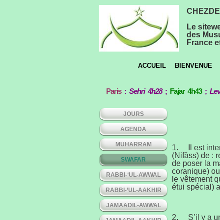
CHEZDEE
Le sitew
des Musu
France et
ACCUEIL
BIENVENUE
Paris
:
Sehri 4h28
;
Fajar 4h43
;
Lev
JOURS
AGENDA
MUHARRAM
1. Il est int
(Nifâss) de : 
SWAFAR
de poser la m
coranique) ou
RABBI-‘UL-AWWAL
le vêtement q
étui spécial) 
RABBI-‘UL-AAKHIR
JAMAADIL-AWWAL
2. S’il y a un