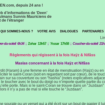
N.com, depuis 24 ans !
eb d’informations de ‘Deen’
lmans Sunnis Mauriciens de
 de l’étranger
QUI SOMMES-NOUS ?
VOTRE AVIS
DIALOGUES
PARTENAIRES
Lire
er-du-soleil 6h34
;
Zohar 13h57
;
‘Assar 17h58
;
Coucher-du-soleil 21h
Règlements qui régissent à la fois Haÿz & Nifâss
Maslas concernant à la fois Haÿz et Nifâss
erdit (Haram) à une femme en état de menstruation (Haÿz) ou e
réciter le saint-Coran (soit en regardant soit par cœur), de le t
ain sur sa couverture ou son “hashia” (notes explicatives adjace
 le toucher avec le bout du doigt ou n’importe quelle partie du
u’elle porte. Mais si le saint-Coran se trouve dans un “Juzdaan”
alors il n’y a pas de mal si elle touche le “Juzdaan”.
e sourate ou un verset qui a été écrit sur un bout de papier il lui 