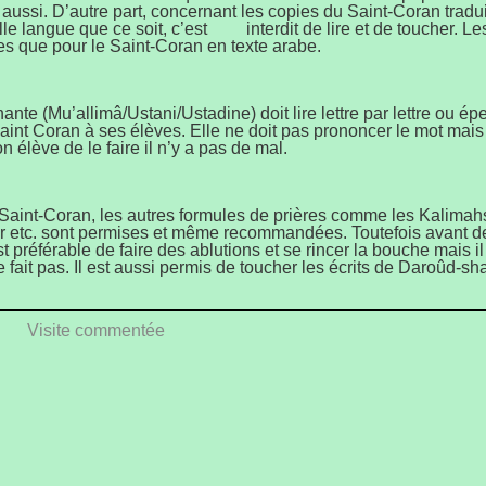
 aussi. D’autre part, concernant les copies du Saint-Coran tradu
lle langue que ce soit, c’est interdit de lire et de toucher. L
s que pour le Saint-Coran en texte arabe.
te (Mu’allimâ/Ustani/Ustadine) doit lire lettre par lettre ou épe
aint Coran à ses élèves. Elle ne doit pas prononcer le mot mais 
élève de le faire il n’y a pas de mal.
Saint-Coran, les autres formules de prières comme les Kalimah
hfâr etc. sont permises et même recommandées. Toutefois avant de
st préférable de faire des ablutions et se rincer la bouche mais i
e fait pas. Il est aussi permis de toucher les écrits de Daroûd-shar
Visite commentée
e la prière (namâz/swalât) il est conseillé de faire des ablutio
 Allah, lire le Daroûd-sharîf etc. pendant le temps qu’il prendrai
 dans le but de ne pas perdre l’habitude.
mis de répondre à l’Azân (appel à la prière) pour une femme en 