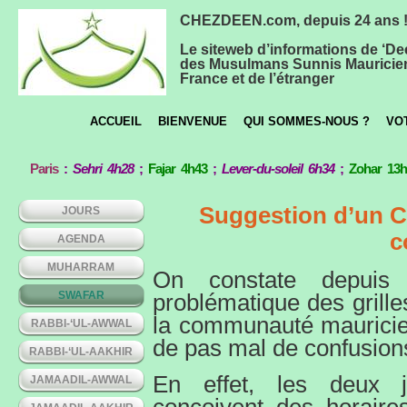
CHEZDEEN.com, depuis 24 ans 
Le siteweb d’informations de ‘De
des Musulmans Sunnis Mauricie
France et de l’étranger
ACCUEIL
BIENVENUE
QUI SOMMES-NOUS ?
VO
Paris
:
Sehri 4h28
;
Fajar 4h43
;
Lever-du-soleil 6h34
;
Zohar 13
Suggestion d’un Co
JOURS
c
AGENDA
MUHARRAM
On constate depuis
SWAFAR
problématique des grille
la communauté mauricien
RABBI-‘UL-AWWAL
de pas mal de confusions
RABBI-‘UL-AAKHIR
En effet, les deux
JAMAADIL-AWWAL