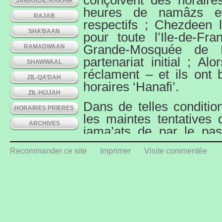
conçoivent des horaires
JAMAADIL-AAKHIR
heures de namâzs eff
RAJAB
respectifs ; Chezdeen l
SHA’BAAN
pour toute l’Ile-de-F
Grande-Mosquée de 
RAMADWAAN
partenariat initial ; Al
SHAWWAAL
réclament – et ils ont 
ZIL-QA’DAH
horaires ‘Hanafi’.
ZIL-HIJJAH
Dans de telles conditio
HORAIRES PRIERES
les maintes tentative
ARCHIVES
jama’ats de par le pas
véritable ‘Jami’at-u
Recommander ce site
Imprimer
Visite commentée
suggestion de la tenue 
les membres des jama’
ailleurs spécialiste e
élaborer ensemble e
horaires adéquats
l’intention de tout