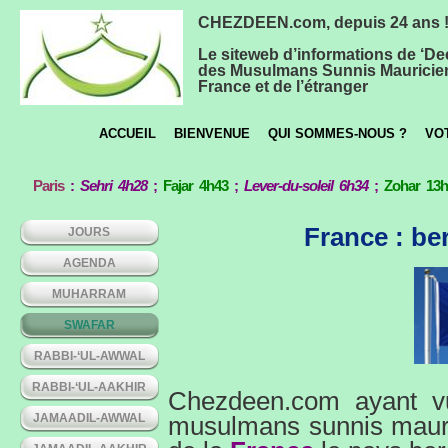
CHEZDEEN.com, depuis 24 ans 
Le siteweb d’informations de ‘De
des Musulmans Sunnis Mauricie
France et de l’étranger
ACCUEIL
BIENVENUE
QUI SOMMES-NOUS ?
VO
Paris
:
Sehri 4h28
;
Fajar 4h43
;
Lever-du-soleil 6h34
;
Zohar 13
France : b
JOURS
AGENDA
MUHARRAM
SWAFAR
RABBI-‘UL-AWWAL
RABBI-‘UL-AAKHIR
Chezdeen.com ayant vu
JAMAADIL-AWWAL
musulmans sunnis mauric