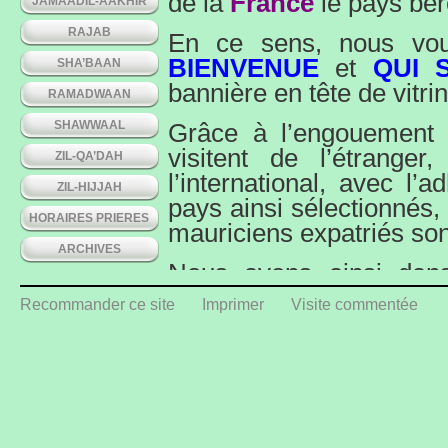
de la
France
le pays be
JAMAADIL-AAKHIR
RAJAB
En ce sens, nous vous
BIENVENUE
et
QUI 
SHA’BAAN
bannière en tête de vitrin
RAMADWAAN
SHAWWAAL
Grâce à l’engouement 
visitent de l’étrang
ZIL-QA’DAH
l’international, avec l’
ZIL-HIJJAH
pays ainsi sélectionnés
HORAIRES PRIERES
mauriciens expatriés so
ARCHIVES
Nous avons ainsi dan
Correspondant
local, 
Recommander ce site
Imprimer
Visite commentée