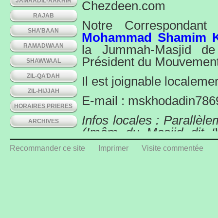
JAMAADIL-AAKHIR
Chezdeen.com
RAJAB
Notre Correspondant
SHA’BAAN
Mohammad Shamim 
RAMADWAAN
la Jummah-Masjid de 
Président du Mouvement
SHAWWAAL
ZIL-QA’DAH
Il est joignable localem
ZIL-HIJJAH
E-mail : mskhodadin7
HORAIRES PRIERES
Infos locales : Parallè
ARCHIVES
(Imâm du Masjid dit ‘W
Conseiller ‘deen’ de
Recommander ce site
Imprimer
Visite commentée
Masjid de Maurice 
Chezdeen.com
Welcome on the
MAURI
Our local Corresp