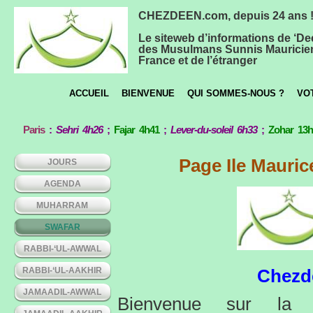
CHEZDEEN.com, depuis 24 ans 
Le siteweb d’informations de ‘De
des Musulmans Sunnis Mauricie
France et de l’étranger
ACCUEIL
BIENVENUE
QUI SOMMES-NOUS ?
VO
Paris
:
Sehri 4h26
;
Fajar 4h41
;
Lever-du-soleil 6h33
;
Zohar 13
Page Ile Mauric
JOURS
AGENDA
MUHARRAM
SWAFAR
RABBI-‘UL-AWWAL
RABBI-‘UL-AAKHIR
Chez
JAMAADIL-AWWAL
Bienvenue sur l