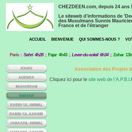
CHEZDEEN.com, depuis 24 ans 
Le siteweb d’informations de ‘De
des Musulmans Sunnis Mauricie
France et de l’étranger
ACCUEIL
BIENVENUE
QUI SOMMES-NOUS ?
VO
Paris
:
Sehri 4h28
;
Fajar 4h43
;
Lever-du-soleil 6h34
;
Zohar 13
JOURS
Association des Projets 
AGENDA
Cliquez ici pour le
site web de l’A.P.B.I.
MUHARRAM
SWAFAR
RABBI-‘UL-AWWAL
RABBI-‘UL-AAKHIR
JAMAADIL-AWWAL