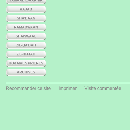
JAMAADIL-AAKHIR
RAJAB
SHA’BAAN
RAMADWAAN
SHAWWAAL
ZIL-QA’DAH
ZIL-HIJJAH
HORAIRES PRIERES
ARCHIVES
Recommander ce site
Imprimer
Visite commentée