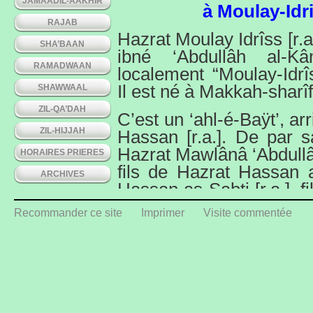
JAMAADIL-AAKHIR
à Moulay-Idr
RAJAB
Hazrat Moulay Idrîss [r.a
SHA’BAAN
ibné ‘Abdullâh al-Kâm
RAMADWAAN
localement “Moulay-Idrî
Il est né à Makkah-sharî
SHAWWAAL
ZIL-QA’DAH
C’est un ‘ahl-é-Baÿt’, ar
ZIL-HIJJAH
Hassan [r.a.]. De par sa 
Hazrat Mawlânâ ‘Abdullâh 
HORAIRES PRIERES
fils de Hazrat Hassan a
ARCHIVES
Hassan as-Sabti [r.a.], fi
& Hazrat Bibi-Fâtwimah
Recommander ce site
Imprimer
Visite commentée
[s.a.w.].
Il quitta Makkah-sharîf
un royaume musulman sur
avec des tribus berbère
fonda plusieurs ville