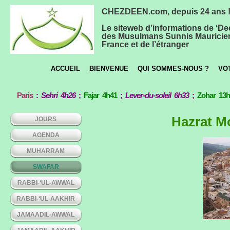
CHEZDEEN.com, depuis 24 ans 
Le siteweb d’informations de ‘De
des Musulmans Sunnis Mauricie
France et de l’étranger
ACCUEIL
BIENVENUE
QUI SOMMES-NOUS ?
VO
Paris
:
Sehri 4h26
;
Fajar 4h41
;
Lever-du-soleil 6h33
;
Zohar 13
Hazrat Mo
JOURS
AGENDA
MUHARRAM
SWAFAR
RABBI-‘UL-AWWAL
RABBI-‘UL-AAKHIR
JAMAADIL-AWWAL