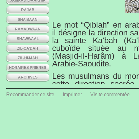
JAMAADIL-AAKHIR
RAJAB
SHA’BAAN
Le mot “Qiblah” en arabe
RAMADWAAN
il désigne la direction 
la sainte Ka’bah (Ka’
SHAWWAAL
cuboïde située au m
ZIL-QA’DAH
(Masjid-il-Harâm) à 
ZIL-HIJJAH
Arabie-Saoudite.
HORAIRES PRIERES
Les musulmans du mond
ARCHIVES
cette direction sacrée
(swalât, namâz) ainsi
Recommander ce site
Imprimer
Visite commentée
d’adoration). Dans l
direction est indiquée p
niche creuse à même le 
tient l’Imâm pour dirig
aussi autour de la Ka’ba
sept tours ‘circumambulat