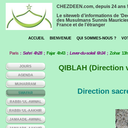
CHEZDEEN.com, depuis 24 ans 
Le siteweb d’informations de ‘De
des Musulmans Sunnis Mauricie
France et de l’étranger
ACCUEIL
BIENVENUE
QUI SOMMES-NOUS ?
VO
Paris
:
Sehri 4h28
;
Fajar 4h43
;
Lever-du-soleil 6h34
;
Zohar 13
QIBLAH (Direction v
JOURS
AGENDA
MUHARRAM
Direction sacr
SWAFAR
RABBI-‘UL-AWWAL
RABBI-‘UL-AAKHIR
JAMAADIL-AWWAL