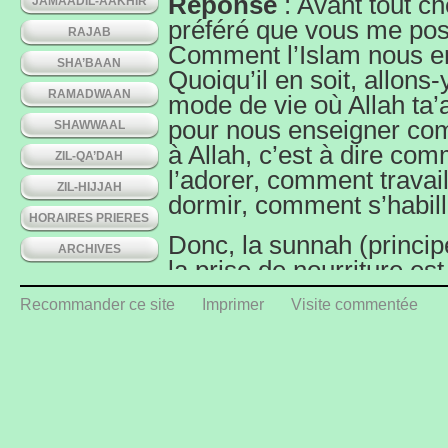
Réponse
: Avant tout c
JAMAADIL-AAKHIR
préféré que vous me posie
RAJAB
Comment l’Islam nous en
SHA’BAAN
Quoiqu’il en soit, allons-
RAMADWAAN
mode de vie où Allah ta
pour nous enseigner comm
SHAWWAAL
à Allah, c’est à dire co
ZIL-QA’DAH
l’adorer, comment trava
ZIL-HIJJAH
dormir, comment s’habil
HORAIRES PRIERES
Donc, la sunnah (princip
ARCHIVES
la prise de nourriture es
tout en respectant bien 
Recommander ce site
Imprimer
Visite commentée
hygiéniques enseignées p
on récolte les bénédicti
d’Allah, bonne digestion
pas dire qu’il est décon
couverts, mais disons qu
normal, car on peut exc