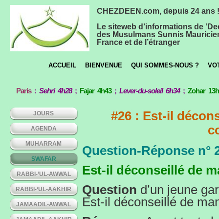
CHEZDEEN.com, depuis 24 ans 
Le siteweb d’informations de ‘De
des Musulmans Sunnis Mauricie
France et de l’étranger
ACCUEIL
BIENVENUE
QUI SOMMES-NOUS ?
VO
Paris
:
Sehri 4h28
;
Fajar 4h43
;
Lever-du-soleil 6h34
;
Zohar 13
#26 : Est-il décon
JOURS
c
AGENDA
MUHARRAM
Question-Réponse n° 
SWAFAR
Est-il déconseillé de 
RABBI-‘UL-AWWAL
Question
d’un jeune gar
RABBI-‘UL-AAKHIR
Est-il déconseillé de ma
JAMAADIL-AWWAL