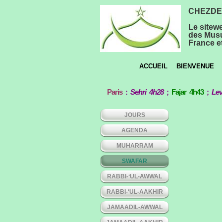
CHEZDEE
Le sitew
des Musu
France et
ACCUEIL
BIENVENUE
Paris
:
Sehri 4h28
;
Fajar 4h43
;
Lev
JOURS
AGENDA
MUHARRAM
SWAFAR
RABBI-‘UL-AWWAL
RABBI-‘UL-AAKHIR
JAMAADIL-AWWAL