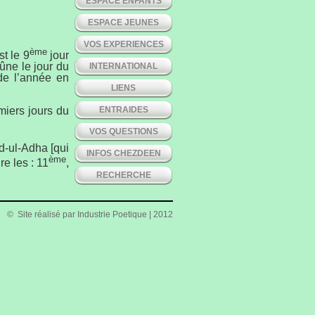
ESPACE ENFANTS
ESPACE JEUNES
VOS EXPERIENCES
ème
t le 9
jour
eûne le jour du
INTERNATIONAL
 de l’année en
LIENS
ENTRAIDES
miers jours du
VOS QUESTIONS
Eid-ul-Adha [qui
INFOS CHEZDEEN
ème
re les : 11
,
RECHERCHE
© Site réalisé par
Industrie Poetique
| 2012