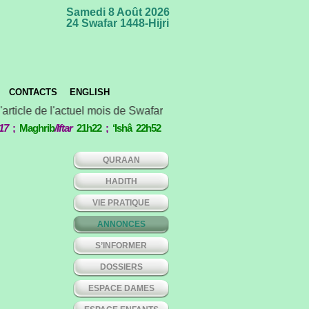
Samedi 8 Août 2026
24 Swafar 1448-Hijri
CONTACTS
ENGLISH
'article de l'actuel mois de Swafar *** Concours international d
17
;
Maghrib
/Iftar
21h22
;
‘Ishâ 22h52
QURAAN
HADITH
VIE PRATIQUE
ANNONCES
S’INFORMER
DOSSIERS
ESPACE DAMES