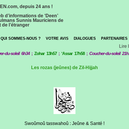
N.com, depuis 24 ans !
eb d’informations de ‘Deen’
lmans Sunnis Mauriciens de
 de l’étranger
QUI SOMMES-NOUS ?
VOTRE AVIS
DIALOGUES
PARTENAIRES
Lire l
er-du-soleil 6h34
;
Zohar 13h57
;
‘Assar 17h58
;
Coucher-du-soleil 21h
Les rozas (jeûnes) de Zil-Hijjah
Swoûmoû tasswahoû : Jeûne & Santé !