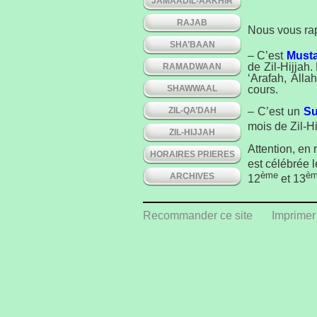
JAMAADIL-AAKHIR
RAJAB
Nous vous ra
SHA’BAAN
– C’est
Must
de Zil-Hijjah.
RAMADWAAN
‘Arafah, Alla
SHAWWAAL
cours.
ZIL-QA’DAH
– C’est un
S
mois de Zil-Hi
ZIL-HIJJAH
Attention, en 
HORAIRES PRIERES
est célébrée 
ème
è
ARCHIVES
12
et 13
Consultez les
Recommander ce site
Imprimer