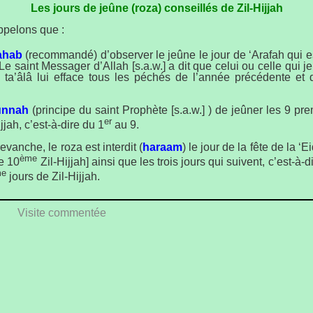
Les jours de jeûne (roza) conseillés de Zil-Hijjah
ppelons que :
ahab
(recommandé) d’observer le jeûne le jour de ‘Arafah qui es
 Le saint Messager d’Allah [s.a.w.] a dit que celui ou celle qui j
h ta’âlâ lui efface tous les péchés de l’année précédente et
unnah
(principe du saint Prophète [s.a.w.] ) de jeûner les 9 pre
er
jjah, c’est-à-dire du 1
au 9.
revanche, le roza est interdit (
haraam
) le jour de la fête de la ‘
ème
le 10
Zil-Hijjah] ainsi que les trois jours qui suivent, c’est-à-di
me
jours de Zil-Hijjah.
 propos détaillés dans nos articles
Zil-Hijjah
et ‘Eid-ul-Adha.
Visite commentée